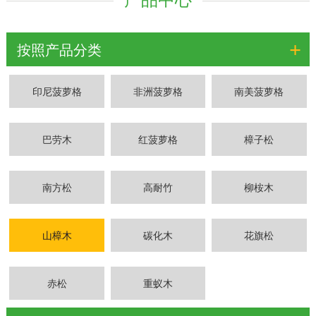
+
按照产品分类
印尼菠萝格
非洲菠萝格
南美菠萝格
巴劳木
红菠萝格
樟子松
南方松
高耐竹
柳桉木
山樟木
碳化木
花旗松
赤松
重蚁木