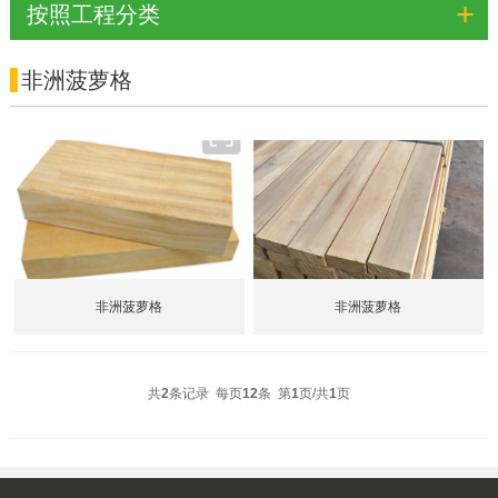
+
按照工程分类
非洲菠萝格
非洲菠萝格
非洲菠萝格
共
2
条记录 每页
12
条 第
1
页/共
1
页