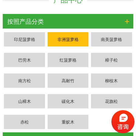
+
按照产品分类
印尼菠萝格
非洲菠萝格
南美菠萝格
巴劳木
红菠萝格
樟子松
南方松
高耐竹
柳桉木
山樟木
碳化木
花旗松
赤松
重蚁木