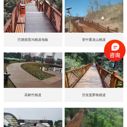
巴塘措普沟栈道地板
资中重龙山栈道
高耐竹栈道
甘孜菠萝格栈道