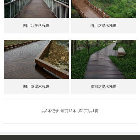
四川菠萝格栈道
四川防腐木栈道
四川防腐木栈道
成都防腐木栈道
共
8
条记录 每页
12
条 第
1
页/共
1
页