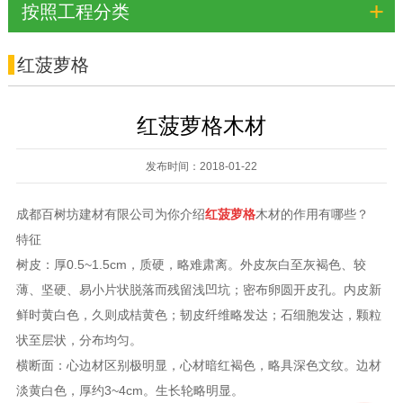
+
按照工程分类
红菠萝格
红菠萝格木材
发布时间：2018-01-22
成都百树坊建材有限公司为你介绍
红菠萝格
木材的作用有哪些？
特征
树皮：厚0.5~1.5cm，质硬，略难肃离。外皮灰白至灰褐色、较
薄、坚硬、易小片状脱落而残留浅凹坑；密布卵圆开皮孔。内皮新
鲜时黄白色，久则成桔黄色；韧皮纤维略发达；石细胞发达，颗粒
状至层状，分布均匀。
横断面：心边材区别极明显，心材暗红褐色，略具深色文纹。边材
淡黄白色，厚约3~4cm。生长轮略明显。