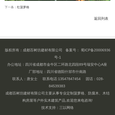
下一条：
红菠萝格
返回列表
版权所有：成都百树坊建材有限公司
备案号： 蜀ICP备20006936
号-1
办公地址：四川省成都市金牛区二环路北四段89号瑞安中心A座
厂部地址：四川省德阳什邡市什南路
联系人：唐女士 联系电话:13547847454 固话：028-
84539383
成都百树坊建材有限公司主要从事专业定制菠萝格、防腐木、木结
构房屋等户外实木建筑产品,欢迎您来电咨询!
技术支持：
三以网络