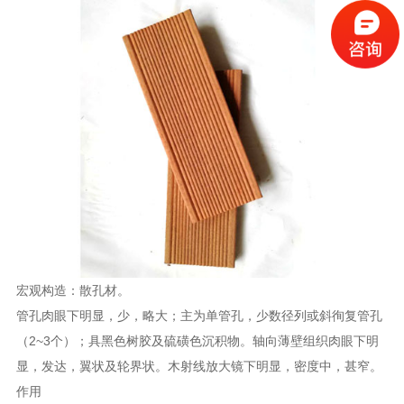
宏观构造：散孔材。
管孔肉眼下明显，少，略大；主为单管孔，少数径列或斜徇复管孔
（2~3个）；具黑色树胶及硫磺色沉积物。轴向薄壁组织肉眼下明
显，发达，翼状及轮界状。木射线放大镜下明显，密度中，甚窄。
作用