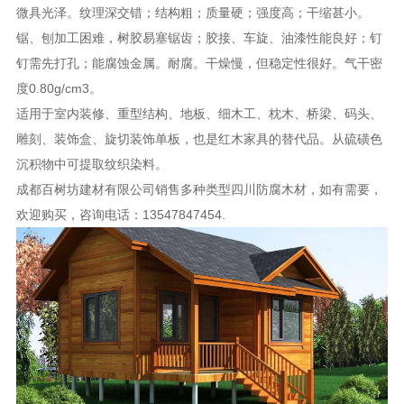
微具光泽。纹理深交错；结构粗；质量硬；强度高；干缩甚小。
锯、刨加工困难，树胶易塞锯齿；胶接、车旋、油漆性能良好；钉
钉需先打孔；能腐蚀金属。耐腐。干燥慢，但稳定性很好。气干密
度0.80g/cm3。
适用于室内装修、重型结构、地板、细木工、枕木、桥梁、码头、
雕刻、装饰盒、旋切装饰单板，也是红木家具的替代品。从硫磺色
沉积物中可提取纹织染料。
成都百树坊建材有限公司销售多种类型四川防腐木材，如有需要，
欢迎购买，咨询电话：13547847454.