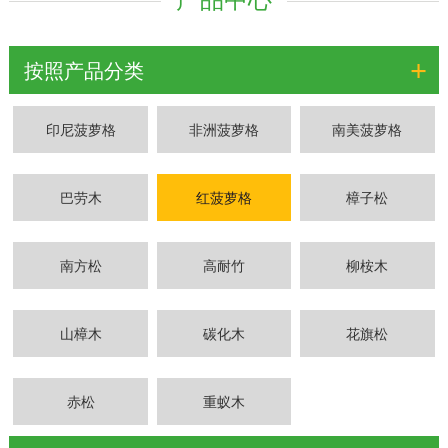
+
按照产品分类
印尼菠萝格
非洲菠萝格
南美菠萝格
巴劳木
红菠萝格
樟子松
南方松
高耐竹
柳桉木
山樟木
碳化木
花旗松
赤松
重蚁木