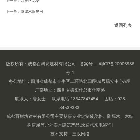
上一条：
菠萝格花架
下一条：
防腐木阳光房
返回列表
版权所有：成都百树坊建材有限公司
备案号： 蜀ICP备20006936
号-1
办公地址：四川省成都市金牛区二环路北四段89号瑞安中心A座
厂部地址：四川省德阳什邡市什南路
联系人：唐女士 联系电话:13547847454 固话：028-
84539383
成都百树坊建材有限公司主要从事专业定制菠萝格、防腐木、木结
构房屋等户外实木建筑产品,欢迎您来电咨询!
技术支持：
三以网络