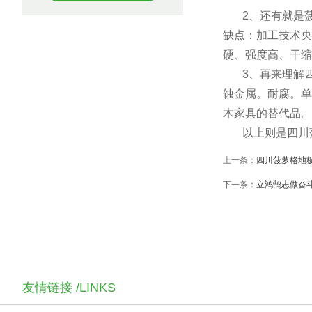
2、还有就是
缺点：加工技术央
硬、强度高、干
3、再来理解
蚀金属。耐腐。单
木家具的替代品
以上则是四川
上一条：
四川菠萝格地
下一条：
立鸿鹄志做奋
友情链接 /LINKS