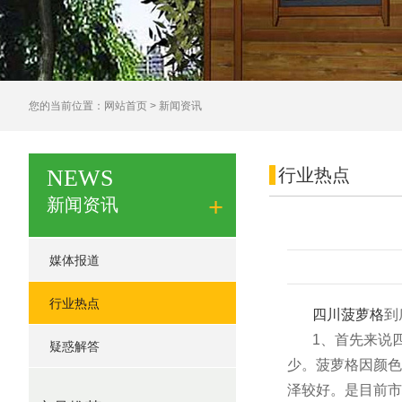
您的当前位置：
网站首页
> 新闻资讯
NEWS
行业热点
+
新闻资讯
媒体报道
行业热点
四川菠萝格
到
1、首先来说
疑惑解答
少。菠萝格因颜色
泽较好。是目前