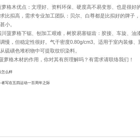
菠萝格木优点：文理好、资料环保、硬度高不易变形、也是很好
求比拟高，需求专业加工团队：贝尔、白尊都是比拟好的牌子，
缩甚小。
四川菠萝格下锯、刨加工艰难，树胶易塞锯齿：胶接、车旋、油
调慢，但稳定性很好。气干密度0.80g/cm3。适用于室内装
。从硫磺色堆积物中可提取纹织染料。
菠萝格木材的作用，你对其有所理解吗？有需求请联络我们！
板怎么样
斗者写在五四运动一百周年之际